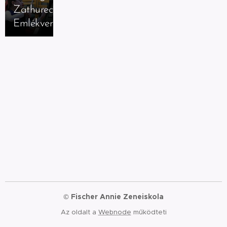
Zathureczky
Emlékverseny
Fischer Annie Zeneiskola
©
Az oldalt a
Webnode
működteti