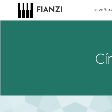
FIANZI
KEZDŐLA
Cí