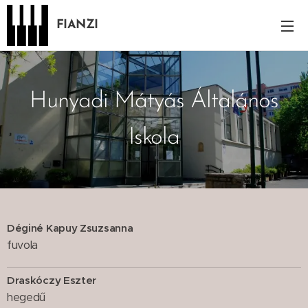
FIANZI
Hunyadi Mátyás Általános
Iskola
Déginé Kapuy Zsuzsanna
fuvola
Draskóczy Eszter
hegedű