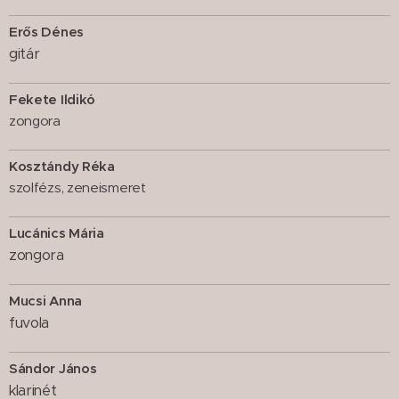
Erős Dénes
gitár
Fekete Ildikó
zongora
Kosztándy Réka
szolfézs, zeneismeret
Lucánics Mária
zongora
Mucsi Anna
fuvola
Sándor János
klarinét