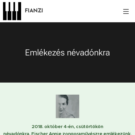
FIANZI
Emlékezés névadónkra
2018. október 4-én, csütörtökön
névadónkra, Fischer Annie zongoraművészre emlékezünk.