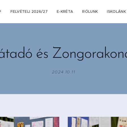
P
FELVÉTELI 2026/27
E-KRÉTA
RÓLUNK
ISKOLÁNK
játadó és Zongorakonc
2024.10.11