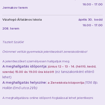
16.00 - 17.00
Jermakov terem
Vizafogó
Általános Iskola
április 30. kedd
16.00 - 17.00
208. terem
Tisztelt Szülők!
Örömmel vettük gyermekük jelentkezését zeneiskolánkba!
A jelentkezőket személyesen hallgatjuk meg.
A meghallgatás időpontja:
június 12 – 13 - 14. (hétfő, kedd,
(ez tanszakonként eltérő
szerda) 15.00 és 19.00 óra között
lehet)
A meghallgatás helyszíne:
(1136 Bp.
a Zeneiskola központja
Hollán Ernő utca 21/b)
A meghallgatásra online időpont-foglalással lehet jelentkezni.