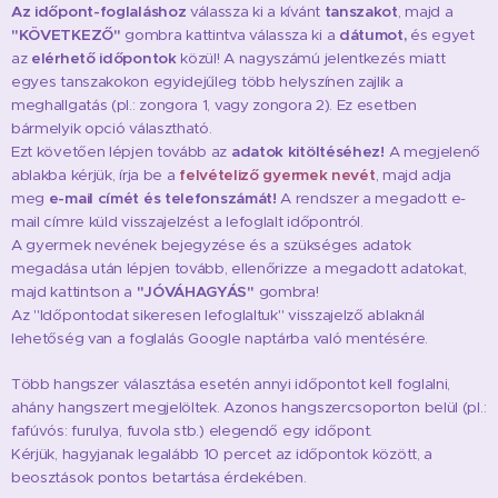
Az időpont-foglaláshoz
válassza ki a kívánt
tanszakot
, majd a
"KÖVETKEZŐ"
gombra kattintva válassza ki a
dátumot,
és egyet
az
elérhető időpontok
közül! A nagyszámú jelentkezés miatt
egyes tanszakokon egyidejűleg több helyszínen zajlik a
meghallgatás (pl.: zongora 1, vagy zongora 2). Ez esetben
bármelyik opció választható.
Ezt követően lépjen tovább az
adatok kitöltéséhez!
A megjelenő
ablakba kérjük, írja be a
felvételiző gyermek nevét
,
majd adja
meg
e-mail címét és telefonszámát
!
A rendszer a megadott e-
mail címre küld visszajelzést a lefoglalt időpontról.
A gyermek nevének bejegyzése és a szükséges adatok
megadása után lépjen tovább, ellenőrizze a megadott adatokat,
majd kattintson a
"JÓVÁHAGYÁS"
gombra!
Az "Időpontodat sikeresen lefoglaltuk" visszajelző ablaknál
lehetőség van a foglalás Google naptárba való mentésére.
Több hangszer választása esetén annyi időpontot kell foglalni,
ahány hangszert megjelöltek. Azonos hangszercsoporton belül (pl.:
fafúvós: furulya, fuvola stb.) elegendő egy időpont.
Kérjük, hagyjanak legalább 10 percet az időpontok között, a
beosztások pontos betartása érdekében.