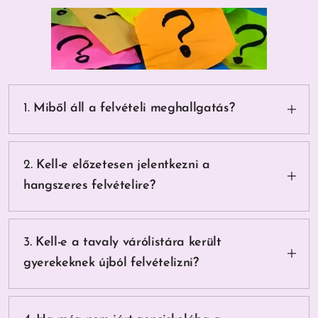
1.
Miből áll a felvételi meghallgatás?
A képességfelmérő meghallgatásra készüljön a
felvételiző gyermek egy gyermekdallal, majd egy
.
2
Kell-e előzetesen jelentkezni a
rövid dallamot kell visszaénekelni, és egy
hangszeres felvételire?
egyszerű ritmust visszatapsolni.
Igen, a honlapon található online jelentkezési lap
kitöltésével, a megadott határidőig. Ezt követően
.
3
Kell-e a tavaly várólistára került
a személyes találkozáshoz online
gyerekeknek újból felvételizni?
időpontfoglalással. (Erről e-mailben értesítést
küldünk.)
A tavaly várólistára került tanulóknak újra kell
felvételizniük, mert a várólista/előjegyzés csak az