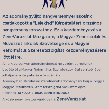
Az adománygyűjtő hangversennyel iskolánk
csatlakozott a "Lélekhíd" Kárpátaljáért országos
hangversenysorozathoz. Ez a kezdeményezés a
ZeneVarázslat Mozgalom, a Magyar Zeneiskolák és
Művészeti Iskolák Szövetsége és a Magyar
Református Szeretetszolgálat kezdeményezésére
jött létre.
A hangversenyen adománydobozt helyezünk el, melynek
bevételét a Magyar Református Szeretetszolgálat segítségével
juttatjuk el a Kárpátalján élők számára.
Amennyiben átutalással szeretnének adományozni, kérjük, hogy a
Magyar Református Szeretetszolgálat bankszámlájára
utaljanak:
10702019-85008898-51100005
ZeneVarázslat
.
A közlemény rovatba kérjük beírni: