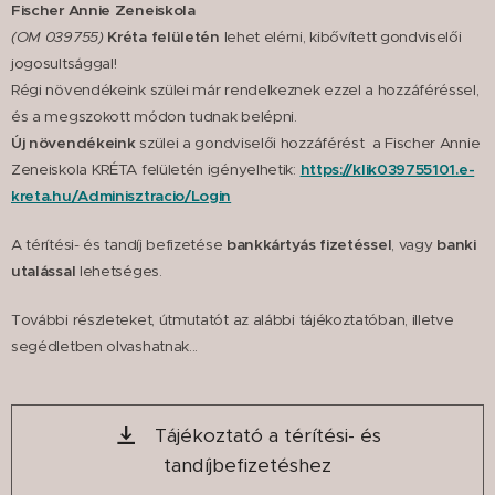
Fischer Annie Zeneiskola
(OM 039755)
Kréta felületén
lehet elérni, kibővített gondviselői
jogosultsággal!
Régi növendékeink szülei már rendelkeznek ezzel a hozzáféréssel,
és a megszokott módon tudnak belépni.
Új növendékeink
szülei a gondviselői hozzáférést a Fischer Annie
Zeneiskola KRÉTA felületén igényelhetik:
https://klik039755101.e-
kreta.hu/Adminisztracio/Login
A térítési- és tandíj befizetése
bankkártyás fizetéssel
, vagy
banki
utalással
lehetséges.
További részleteket, útmutatót az alábbi tájékoztatóban, illetve
segédletben olvashatnak...
Tájékoztató a térítési- és
tandíjbefizetéshez