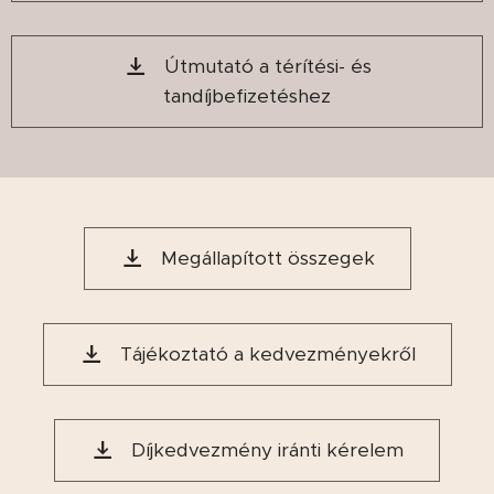
Útmutató a térítési- és
tandíjbefizetéshez
Megállapított összegek
Tájékoztató a kedvezményekről
Díjkedvezmény iránti kérelem