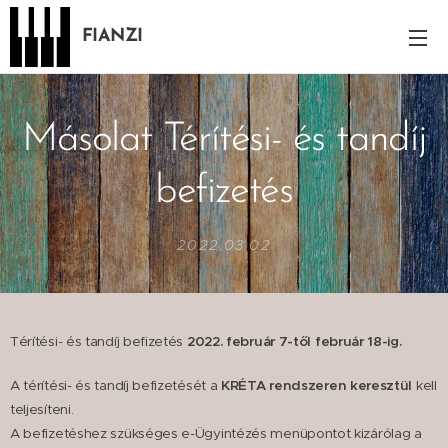
FIANZI
Másolat Térítési- és tandíj
befizetés
2022.03.02
Térítési- és tandíj befizetés
2022. február 7-től február 18-ig.
A térítési- és tandíj befizetését a
KRÉTA rendszeren keresztül
kell
teljesíteni.
A befizetéshez szükséges e-Ügyintézés menüpontot kizárólag a