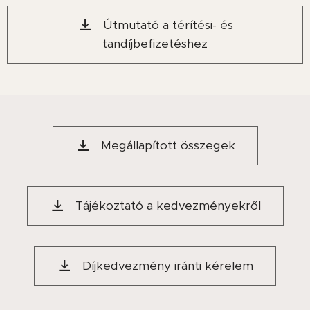
Útmutató a térítési- és
tandíjbefizetéshez
Megállapított összegek
Tájékoztató a kedvezményekről
Díjkedvezmény iránti kérelem