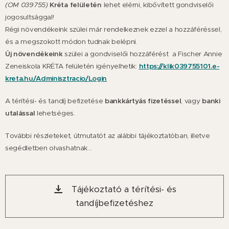
(OM 039755)
Kréta felületén
lehet elérni, kibővített gondviselői
jogosultsággal!
Régi növendékeink szülei már rendelkeznek ezzel a hozzáféréssel,
és a megszokott módon tudnak belépni.
Új növendékeink
szülei a gondviselői hozzáférést a Fischer Annie
Zeneiskola KRÉTA felületén igényelhetik:
https://klik039755101.e-
kreta.hu/Adminisztracio/Login
A térítési- és tandíj befizetése
bankkártyás fizetéssel
, vagy
banki
utalással
lehetséges.
További részleteket, útmutatót az alábbi tájékoztatóban, illetve
segédletben olvashatnak...
Tájékoztató a térítési- és
tandíjbefizetéshez