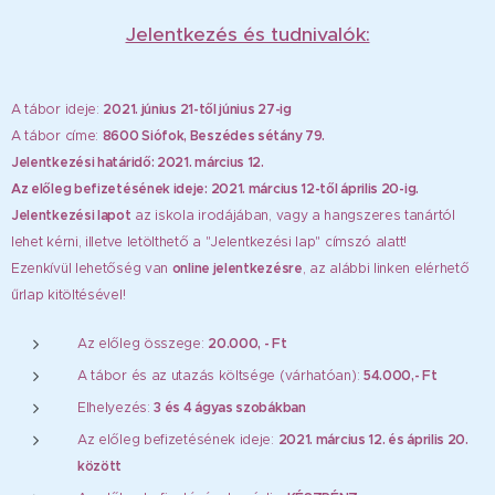
Jelentkezés és tudnivalók:
A tábor ideje:
2021. június 21-től június 27-ig
A tábor címe:
8600 Siófok, Beszédes sétány 79.
Jelentkezési határidő: 2021. március 12.
Az előleg befizetésének ideje: 2021. március 12-től április 20-ig.
Jelentkezési lapot
az iskola irodájában, vagy a hangszeres tanártól
lehet kérni, illetve letölthető a "Jelentkezési lap" címszó alatt!
Ezenkívül lehetőség van
online jelentkezésre
, az alábbi linken elérhető
űrlap kitöltésével!
Az előleg összege:
20.000, - Ft
A tábor és az utazás költsége (várhatóan):
54.000,- Ft
Elhelyezés:
3 és 4 ágyas szobákban
Az előleg befizetésének ideje:
2021. március 12. és április 20.
között