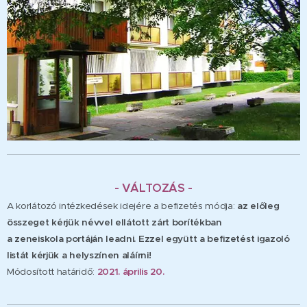
- VÁLTOZÁS -
A korlátozó intézkedések idejére a befizetés módja:
az előleg
összeget kérjük névvel ellátott zárt borítékban
a zeneiskola portáján leadni. Ezzel együtt a befizetést igazoló
listát kérjük a helyszínen aláírni!
Módosított határidő:
2021. április 20.