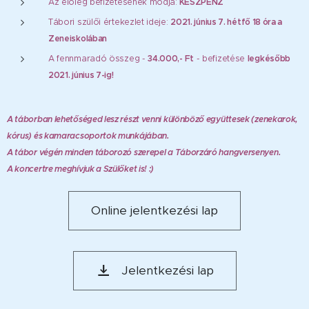
Az előleg befizetésének módja:
KÉSZPÉNZ
Tábori szülői értekezlet ideje:
2021. június 7. hétfő 18 óra a
Zeneiskolában
A fennmaradó összeg -
34.000,- Ft
- befizetése
legkésőbb
2021. június 7-ig!
A táborban lehetőséged lesz részt venni különböző együttesek (zenekarok,
kórus) és kamaracsoportok munkájában.
A tábor végén minden táborozó szerepel a Táborzáró hangversenyen.
A koncertre meghívjuk a Szülőket is! :)
Online jelentkezési lap
Jelentkezési lap