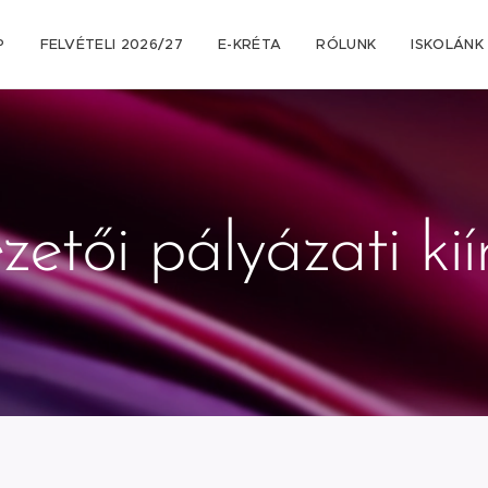
P
FELVÉTELI 2026/27
E-KRÉTA
RÓLUNK
ISKOLÁNK
zetői pályázati kií