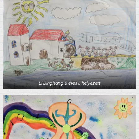
Li Binghang 8 éves I. helyezett