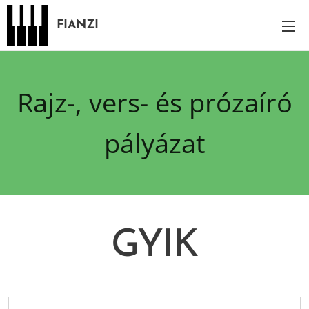
FIANZI
Rajz-, vers- és prózaíró
pályázat
GYIK